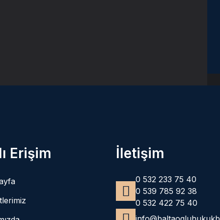
lı Erişim
İletişim
0 532 233 75 40
ayfa
0 539 785 92 38
lerimiz
0 532 422 75 40
info@baltaogluhukuk
mızda