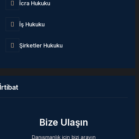
İcra Hukuku
İş Hukuku
Şirketler Hukuku
İrtibat
Bize Ulaşın
Danışmanlık için bizi arayın